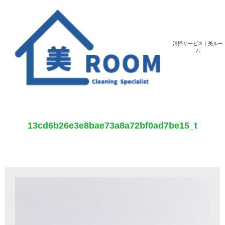
清掃サービス｜美ルー
ム
13cd6b26e3e8bae73a8a72bf0ad7be15_t